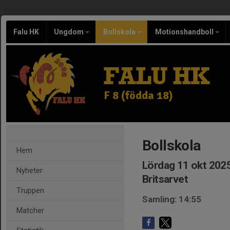
Falu HK
Ungdom
Bollskola
Motionshandboll
FALU HK
F 8 (födda 18)
Bollskola
Hem
Lördag 11 okt 2025
Nyheter
Britsarvet
Truppen
Samling: 14:55
Matcher