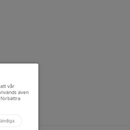
att vår
 används även
 förbättra
vändiga