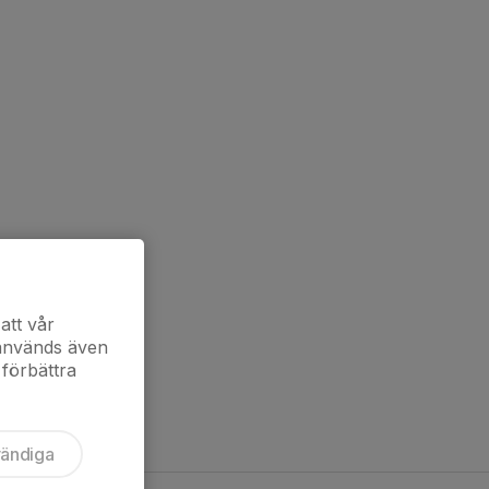
att vår
 används även
 förbättra
vändiga