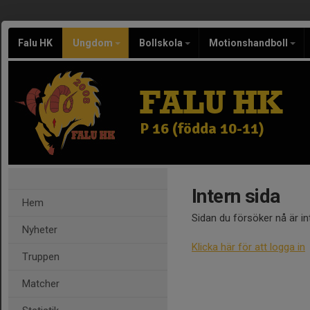
Falu HK
Ungdom
Bollskola
Motionshandboll
FALU HK
P 16 (födda 10-11)
Intern sida
Hem
Sidan du försöker nå är i
Nyheter
Klicka här för att logga in
Truppen
Matcher