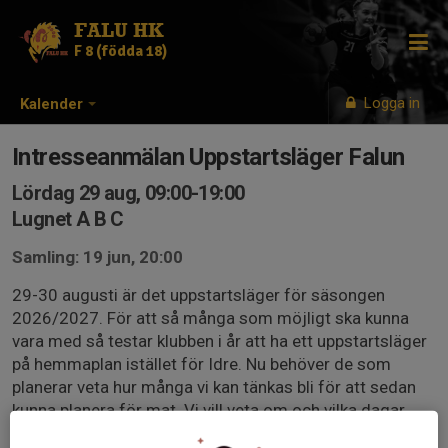
FALU HK
F 8 (födda 18)
Logga in
Kalender
Intresseanmälan Uppstartsläger Falun
Lördag 29 aug, 09:00-19:00
Lugnet A B C
Samling: 19 jun, 20:00
29-30 augusti är det uppstartsläger för säsongen
2026/2027. För att så många som möjligt ska kunna
vara med så testar klubben i år att ha ett uppstartsläger
på hemmaplan istället för Idre. Nu behöver de som
planerar veta hur många vi kan tänkas bli för att sedan
kunna planera för mat. Vi vill veta om och vilka dagar
som du som spelare kan vara med. Det går bra att delta