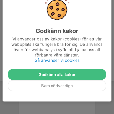
lördag eller söndag, alternativt båda dagarna. På
lördagkväll är det tänkt att det ska vara en gemensam
aktivitet för hela klubben så det kan vara bra att ha i
åtanke.
Godkänn kakor
Vi använder oss av kakor (cookies) för att vår
webbplats ska fungera bra för dig. De används
Anmälan är öppen för lagets medlemmar.
Logga in här
även för webbanalys i syfte att hjälpa oss att
förbättra våra tjänster.
Så använder vi cookies
Godkänn alla kakor
Bara nödvändiga