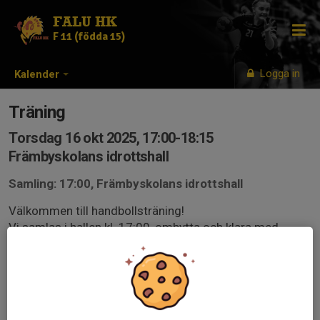
FALU HK
F 11 (födda 15)
Logga in
Kalender
Träning
Torsdag 16 okt 2025, 17:00-18:15
Främbyskolans idrottshall
Samling: 17:00, Främbyskolans idrottshall
Välkommen till handbollsträning!
Vi samlas i hallen kl. 17:00, ombytta och klara med
inneskor, vattenflaska och gärna håret uppsatt. Det finns
möjlighet att duscha efter träningen för den som vill.