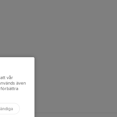
att vår
 används även
 förbättra
vändiga