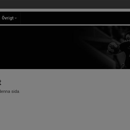
Övrigt
t
 denna sida.