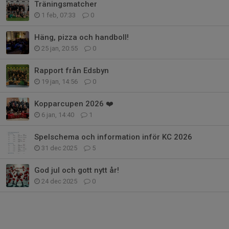
Träningsmatcher
1 feb, 07:33
0
Häng, pizza och handboll!
25 jan, 20:55
0
Rapport från Edsbyn
19 jan, 14:56
0
Kopparcupen 2026 ❤️
6 jan, 14:40
1
Spelschema och information inför KC 2026
31 dec 2025
5
God jul och gott nytt år!
24 dec 2025
0