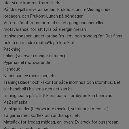
äter vi när kommit fram till Idre.
På Idre Fjäll serveras sedan: Frukost-Lunch-Middag under
lördagen, och Frukost-Lunch på söndagen.
Vi föreslår att man tar med sig ett gäng bananer eller
motsvarande, för att fylla på energin mellan
träningspassen under lördag fm+em, och söndag fm. Det finns
också en mindre matbu*k på Idre Fjäll.
Packning:
Lakan (vi sover i sängar i stugor)
Pyjamas el motsvarande
Handduk
Necessär, ev mediciner, etc
Träningskläder och -skor för både inomhus och utomhus. Det
blir handboll i hallarna och det kan bli
träningspass på `ället! Flera pass = ombyten kan behövas
VaZenflaska
Vanliga kläder (behövs inte mycket, vi tränar ju mest ☺)
Ta gärna med kortlek och andra spel, etc
Matsäck för fredag middag, enl ovan. Ev dryck för bussresan.
Bananer el motsvarande