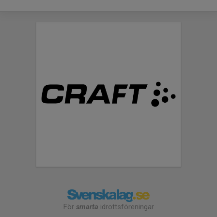
För
smarta
idrottsföreningar