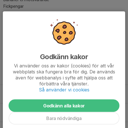
Fickpengar
Dela nyhet
Kommentarer
Godkänn kakor
Vi använder oss av kakor (cookies) för att vår
webbplats ska fungera bra för dig. De används
Tidigare nyheter
även för webbanalys i syfte att hjälpa oss att
förbättra våra tjänster.
Så använder vi cookies
Inför säsongen 2026/2027
20 jun, 16:47
0
Godkänn alla kakor
Lagavslutning, klubbavslutning och fysträning
19 apr, 14:22
3
Bara nödvändiga