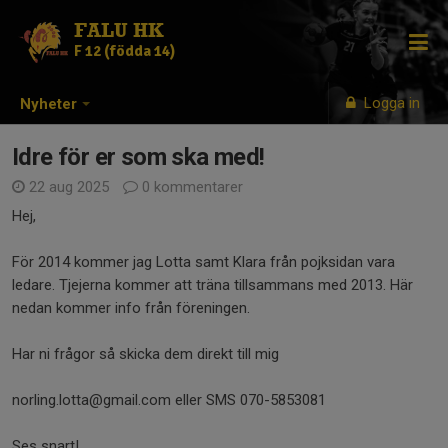
FALU HK
F 12 (födda 14)
Logga in
Nyheter
Idre för er som ska med!
22 aug 2025
0 kommentarer
Hej,
För 2014 kommer jag Lotta samt Klara från pojksidan vara
ledare. Tjejerna kommer att träna tillsammans med 2013. Här
nedan kommer info från föreningen.
Har ni frågor så skicka dem direkt till mig
norling.lotta@gmail.com eller SMS 070-5853081
Ses snart!