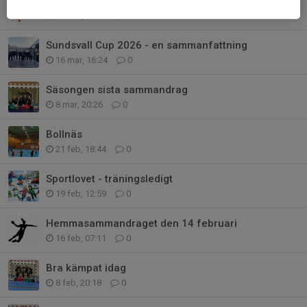
Slutet på säsongen - planering och information
25 mar, 13:03
0
Sundsvall Cup 2026 - en sammanfattning
16 mar, 16:24
0
Säsongen sista sammandrag
8 mar, 20:26
0
Bollnäs
21 feb, 18:44
0
Sportlovet - träningsledigt
19 feb, 12:59
0
Hemmasammandraget den 14 februari
16 feb, 07:11
0
Bra kämpat idag
8 feb, 20:18
0