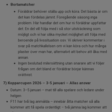
Bortamatcher
Föräldrar behöver ställa upp och köra. Det bästa är om
det kan fördelas jämnt. Föregående säsong inga
problem. Här handlar det om hur ni föräldrar uppfattar
det. En del vill följa med i så stor utsträckning som
möjligt och vi har olika mycket möjlighet att följa med
beroende på livssituation osv. Vi skriver kommentar i
svar på matchkallelsen om vi kan köra och hur många
plaster över man har, alternativt att behov att åka med
annan.
Ingen beslutad milersättning utan snarare att vi följer
frågan om det bland er föräldrar börjar kännas
orättvist.
7) Kopparcupen 2026 – 3-5 januari – Allas ansvar
Datum: 3–5 januari – mat till alla spelare och ledare under
helgen
F11 har två lag anmälda – innebär åtta matcher så alla
kommer att få spela ordentligt – två jämna lag kommer att