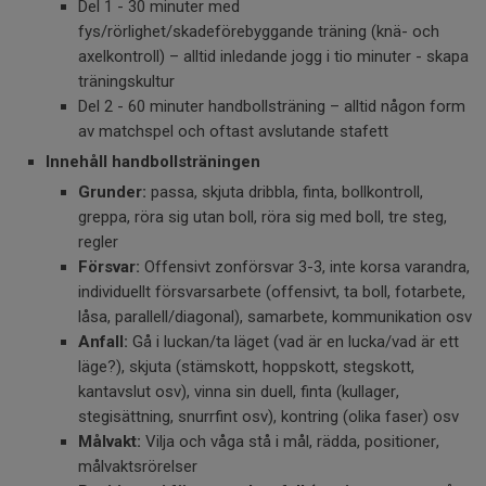
Del 1 - 30 minuter med
fys/rörlighet/skadeförebyggande träning (knä- och
axelkontroll) – alltid inledande jogg i tio minuter - skapa
träningskultur
Del 2 - 60 minuter handbollsträning – alltid någon form
av matchspel och oftast avslutande stafett
Innehåll handbollsträningen
Grunder:
passa, skjuta dribbla, finta, bollkontroll,
greppa, röra sig utan boll, röra sig med boll, tre steg,
regler
Försvar:
Offensivt zonförsvar 3-3, inte korsa varandra,
individuellt försvarsarbete (offensivt, ta boll, fotarbete,
låsa, parallell/diagonal), samarbete, kommunikation osv
Anfall:
Gå i luckan/ta läget (vad är en lucka/vad är ett
läge?), skjuta (stämskott, hoppskott, stegskott,
kantavslut osv), vinna sin duell, finta (kullager,
stegisättning, snurrfint osv), kontring (olika faser) osv
Målvakt:
Vilja och våga stå i mål, rädda, positioner,
målvaktsrörelser