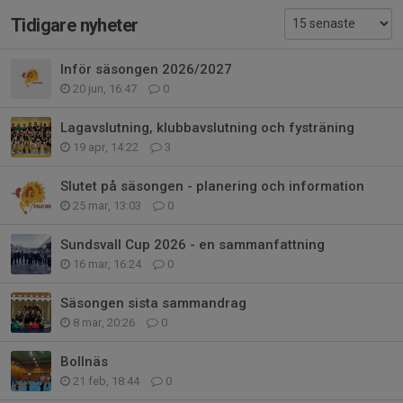
Tidigare nyheter
Inför säsongen 2026/2027
20 jun, 16:47
0
Lagavslutning, klubbavslutning och fysträning
19 apr, 14:22
3
Slutet på säsongen - planering och information
25 mar, 13:03
0
Sundsvall Cup 2026 - en sammanfattning
16 mar, 16:24
0
Säsongen sista sammandrag
8 mar, 20:26
0
Bollnäs
21 feb, 18:44
0