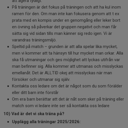
att agera tydligt.
På träningen är det fokus på träningen och att ha kul inom
ramen för den. Om man inte kan fokusera genom att t ex
prata med en kompis under en genomgång eller leker bort
en övning så påverkar det gruppen negativt och man får
sätta sig vid sidan tills man känner sig redo igen. Vi är
varandras träningsmiljö.
Speltid på match – grunden är att alla spelar lika mycket,
men vi kommer att ta hänsyn till hur mycket man orkar. Alla
ska få utmaningar och ges möjlighet att lyckas utifrån var
man befinner sig. Alla kommer att utmanas och misslyckas
emellanåt. Det är ALLTID okej att misslyckas när man
försöker och utmanar sig själv.
Kontakta oss ledare om det är något som du som förälder
eller ditt barn inte förstår
Om era barn berättar att det är nåt som sker på träning eller
match som vi ledare inte ser så kontakta oss ledare
10) Vad är det vi ska träna på?
Upplägg alla träningar 2025/2026: