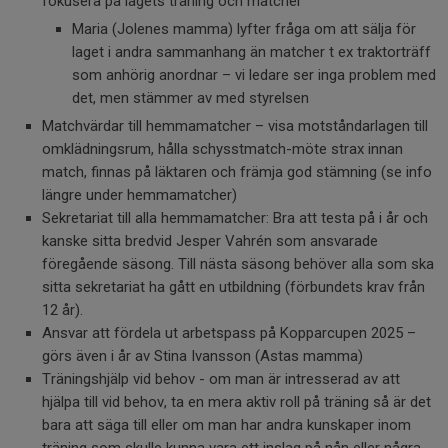
fokusera på lagets träning och matcher
Maria (Jolenes mamma) lyfter fråga om att sälja för
laget i andra sammanhang än matcher t ex traktorträff
som anhörig anordnar – vi ledare ser inga problem med
det, men stämmer av med styrelsen
Matchvärdar till hemmamatcher – visa motståndarlagen till
omklädningsrum, hålla schysstmatch-möte strax innan
match, finnas på läktaren och främja god stämning (se info
längre under hemmamatcher)
Sekretariat till alla hemmamatcher: Bra att testa på i år och
kanske sitta bredvid Jesper Vahrén som ansvarade
föregående säsong. Till nästa säsong behöver alla som ska
sitta sekretariat ha gått en utbildning (förbundets krav från
12 år).
Ansvar att fördela ut arbetspass på Kopparcupen 2025 –
görs även i år av Stina Ivansson (Astas mamma)
Träningshjälp vid behov - om man är intresserad av att
hjälpa till vid behov, ta en mera aktiv roll på träning så är det
bara att säga till eller om man har andra kunskaper inom