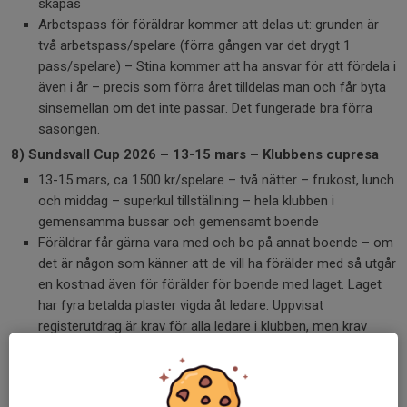
skapas
Arbetspass för föräldrar kommer att delas ut: grunden är
två arbetspass/spelare (förra gången var det drygt 1
pass/spelare) – Stina kommer att ha ansvar för att fördela i
även i år – precis som förra året tilldelas man och får byta
sinsemellan om det inte passar. Det fungerade bra förra
säsongen.
8) Sundsvall Cup 2026 – 13-15 mars – Klubbens cupresa
13-15 mars, ca 1500 kr/spelare – två nätter – frukost, lunch
och middag – superkul tillställning – hela klubben i
gemensamma bussar och gemensamt boende
Föräldrar får gärna vara med och bo på annat boende – om
det är någon som känner att de vill ha förälder med så utgår
en kostnad även för förälder för boende med laget. Laget
har fyra betalda plaster vigda åt ledare. Uppvisat
registerutdrag är krav för alla ledare i klubben, men krav
även för föräldrar som sover med laget.
Intresseanmälan för detta kommer inom kort så vi får koll
på hur många som kan/vill följa med