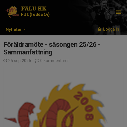
FALU HK
F 12 (födda 14)
Logga in
Nyheter
Föräldramöte - säsongen 25/26 -
Sammanfattning
25 sep 2025
0 kommentarer