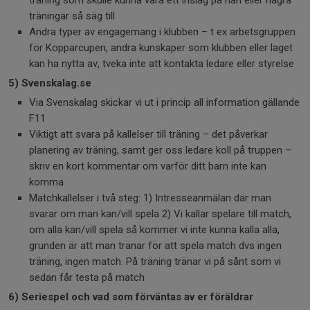
träning som skulle kunna vara ett inslag på nån eller några
träningar så säg till
Andra typer av engagemang i klubben – t ex arbetsgruppen
för Kopparcupen, andra kunskaper som klubben eller laget
kan ha nytta av, tveka inte att kontakta ledare eller styrelse
5) Svenskalag.se
Via Svenskalag skickar vi ut i princip all information gällande
F11
Viktigt att svara på kallelser till träning – det påverkar
planering av träning, samt ger oss ledare koll på truppen –
skriv en kort kommentar om varför ditt barn inte kan
komma
Matchkallelser i två steg: 1) Intresseanmälan där man
svarar om man kan/vill spela 2) Vi kallar spelare till match,
om alla kan/vill spela så kommer vi inte kunna kalla alla,
grunden är att man tränar för att spela match dvs ingen
träning, ingen match. På träning tränar vi på sånt som vi
sedan får testa på match
6) Seriespel och vad som förväntas av er föräldrar