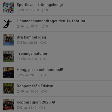
Sportlovet - träningsledigt
19 feb, 12:59
0
Hemmasammandraget den 14 februari
16 feb, 07:11
0
Bra kämpat idag
8 feb, 20:18
0
Träningsmatcher
1 feb, 07:33
0
Häng, pizza och handboll!
25 jan, 20:55
0
Rapport från Edsbyn
19 jan, 14:56
0
Kopparcupen 2026 ❤️
6 jan, 14:40
1