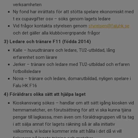
verksamheten
Ny fond har inrättats för att stötta spelare ekonomiskt med
t ex cupavgifter osv – söks genom lagets ledare
Vid frågor kontakta styrelsen genom
styrelsen@faluhk.se
och det gäller alla klubbövergripande frågor
3) Ledare och tränare F11 (födda 2014)
Kalle – huvudtränare och ledare, TU2-utbildad, lång
erfarenhet som lärare
Jerker – tränare och ledare med TU2-utbildad och erfaren
fotbollsledare
Nova – tränare och ledare, domarutbildad, nyligen spelare i
Falu HK F16
4) Föräldrars olika sätt att hjälpa laget
Kioskansvarig sökes – handlar om att sätt igång kiosken vid
hemmamatcher, en förutsättning för att vi ska kunna tjäna
pengar till lagkassa, men även om föräldragruppen vill ta tag
i att sälja annat för lagets räkning så är alla initiativ
välkomna, vi ledare kommer inte att hålla i det då vi vill