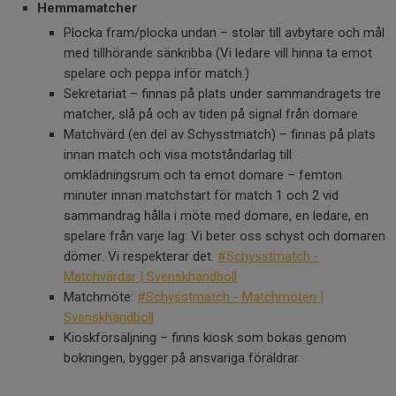
Hemmamatcher
Plocka fram/plocka undan – stolar till avbytare och mål
med tillhörande sänkribba (Vi ledare vill hinna ta emot
spelare och peppa inför match.)
Sekretariat – finnas på plats under sammandragets tre
matcher, slå på och av tiden på signal från domare
Matchvärd (en del av Schysstmatch) – finnas på plats
innan match och visa motståndarlag till
omklädningsrum och ta emot domare – femton
minuter innan matchstart för match 1 och 2 vid
sammandrag hålla i möte med domare, en ledare, en
spelare från varje lag: Vi beter oss schyst och domaren
dömer. Vi respekterar det.
#Schysstmatch -
Matchvärdar | Svenskhandboll
Matchmöte:
#Schysstmatch - Matchmöten |
Svenskhandboll
Kioskförsäljning – finns kiosk som bokas genom
bokningen, bygger på ansvariga föräldrar