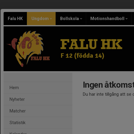
Falu HK
Ungdom
Bollskola
Motionshandboll
FALU HK
F 12 (födda 14)
Ingen åtkoms
Hem
Du har inte tillgång att se
Nyheter
Matcher
Statistik