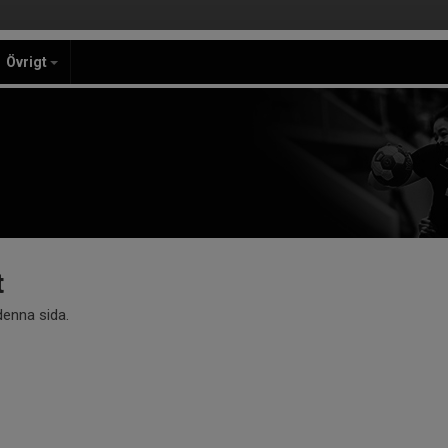
Övrigt
t
 denna sida.