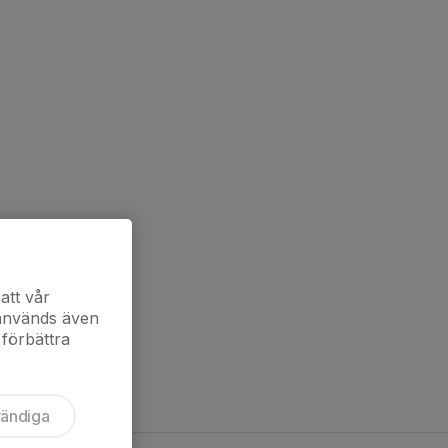
att vår
 används även
 förbättra
vändiga