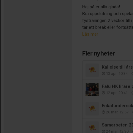
Hej på er alla glada!
Bra uppslutning och spel
fysträningen 2 veckor till 
tar ett break eller fortsätte
Läs mer
Fler nyheter
Kallelse till å
13 apr, 10:34
Falu HK lirare 
12 apr, 20:41
Enkätundersök
26 mar, 12:57
Samarbeten 2
24 mar, 12:30