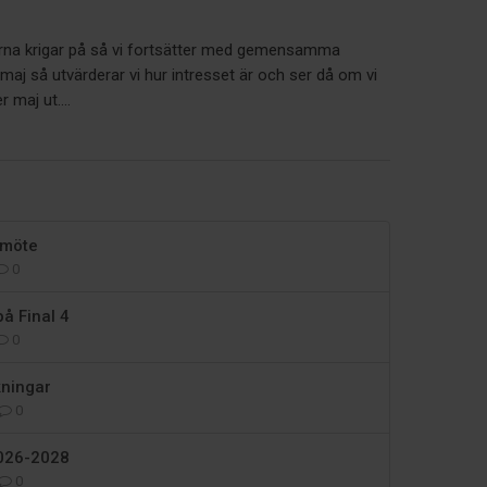
arna krigar på så vi fortsätter med gemensamma
i maj så utvärderar vi hur intresset är och ser då om vi
r maj ut....
rsmöte
0
på Final 4
0
ningar
0
026-2028
0