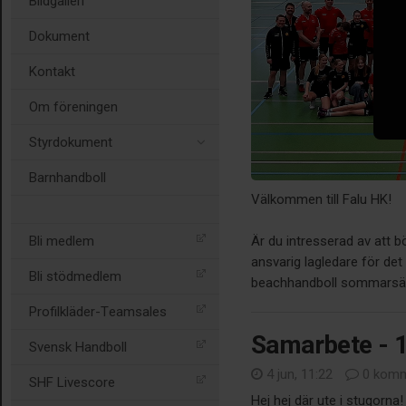
Bildgalleri
Dokument
Kontakt
Om föreningen
Styrdokument
Barnhandboll
Välkommen till Falu HK!
Är du intresserad av att 
Bli medlem
ansvarig lagledare för de
Bli stödmedlem
beachhandboll sommarsäs
Profilkläder-Teamsales
Samarbete - 1
Svensk Handboll
4 jun, 11:22
0 komm
SHF Livescore
Hej hej där ute i stugorna!