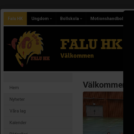
Falu HK
Ungdom
Bollskola
Motionshandboll
FALU HK
Välkommen
Välkommen til
Hem
Nyheter
Våra lag
Kalender