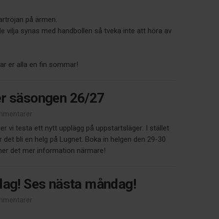
dartröjan på ärmen.
e vilja synas med handbollen så tveka inte att höra av
ar er alla en fin sommar!
er säsongen 26/27
mmentarer
vi testa ett nytt upplägg på uppstartsläger. I stället
er det bli en helg på Lugnet. Boka in helgen den 29-30
er det mer information närmare!
dag! Ses nästa måndag!
mmentarer