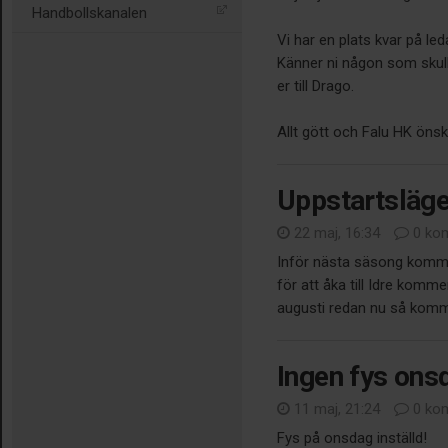
Handbollskanalen
Vi har en plats kvar på le
Känner ni någon som skull
er till Drago.
Allt gött och Falu HK önsk
Uppstartsläg
22 maj, 16:34
0 ko
Inför nästa säsong kommer 
för att åka till Idre komm
augusti redan nu så komm
Ingen fys ons
11 maj, 21:24
0 ko
Fys på onsdag inställd!