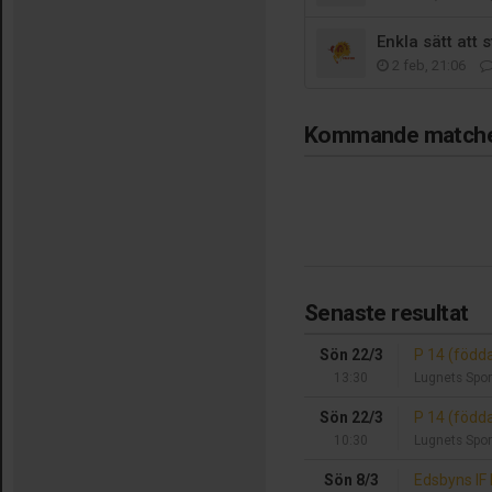
Enkla sätt att 
2 feb, 21:06
Kommande match
Senaste resultat
Sön 22/3
P 14 (född
13:30
Lugnets Spor
Sön 22/3
P 14 (född
10:30
Lugnets Spor
Sön 8/3
Edsbyns IF