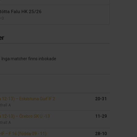
stötta Falu HK 25/26
0
er
Inga matcher finns inbokade
a 12-13)
–
Eskilstuna Guif IF 2
20-31
thall A
a 12-13)
–
Örebro SK U -13
11-29
thall A
 HF
–
F 16 (födda 09 - 11)
28-10