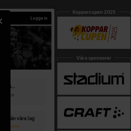
Kopparcupen 2025
Logga in
Våra sponsorer
ss på...
acebook
er från våra lag
påminnelse