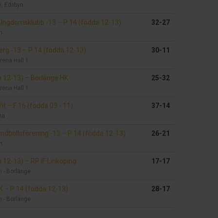
n, Edsbyn
 Ungdomsklubb -13
–
P 14 (födda 12-13)
32-27
n
berg -13
–
P 14 (födda 12-13)
30-11
rena Hall 1
a 12-13)
–
Borlänge HK
25-32
rena Hall 1
Vit
–
F 16 (födda 09 - 11)
37-14
na
ndbollsförening -13
–
P 14 (födda 12-13)
26-21
n
a 12-13)
–
RP IF Linköping
17-17
n - Borlänge
HK
–
P 14 (födda 12-13)
28-17
n - Borlänge