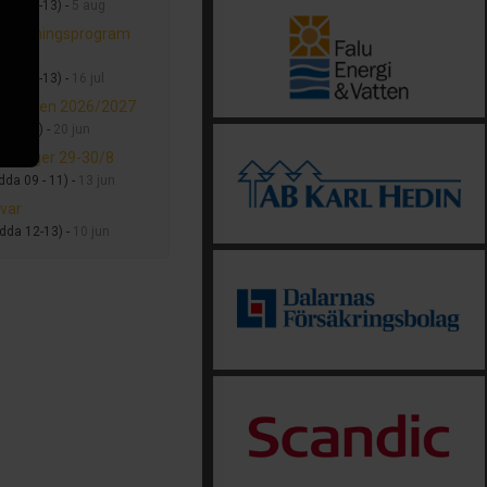
ödda 12-13) -
5 aug
rträningsprogram
6
ödda 12-13) -
16 jul
säsongen 2026/2027
ödda 14) -
20 jun
rtsläger 29-30/8
dda 09 - 11) -
13 jun
var
ödda 12-13) -
10 jun