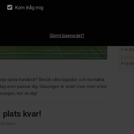
F 14 (f
Kom ihåg mig
Somma
F14 -2
F 14 (f
Inför 
Glömt lösenordet?
F 12 (f
Uppsta
F 16 (fö
Enkäts
P 14 (f
börja spela handboll? Besök våra lagsidor och kontakta
t lag som passar dig. Säsongen är snart över men vi kör
ongen, hör av dig!
 plats kvar!
entarer