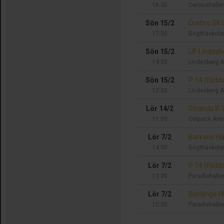
16:30
Celsiushalle
Sön 15/2
Örebro SK
17:30
Birgittaskola
Sön 15/2
LIF Lindes
14:00
Lindesberg A
Sön 15/2
P 14 (född
12:00
Lindesberg A
Lör 14/2
Strands IF 
11:00
Oilquick Are
Lör 7/2
Barkens Ha
14:00
Birgittaskola
Lör 7/2
P 14 (född
13:30
Paradishalle
Lör 7/2
Borlänge 
10:00
Paradishalle