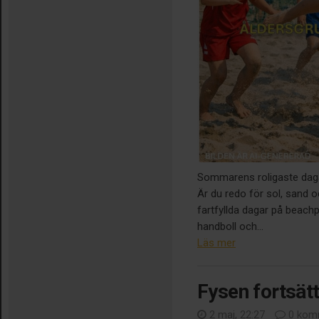
Sommarens roligaste daga
Är du redo för sol, sand o
fartfyllda dagar på beach
handboll och...
Läs mer
Fysen fortsätt
2 maj, 22:27
0 kom