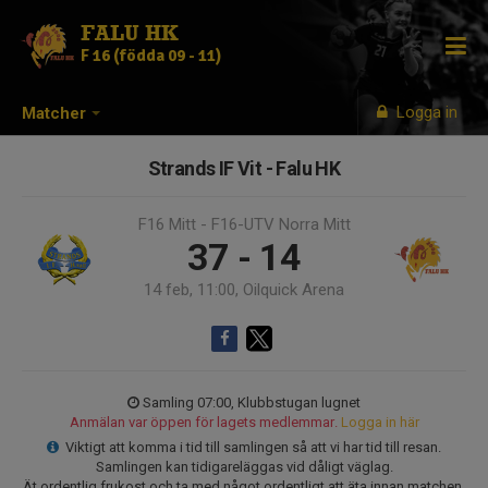
FALU HK
F 16 (födda 09 - 11)
Logga in
Matcher
Strands IF Vit - Falu HK
F16 Mitt - F16-UTV Norra Mitt
37 - 14
14 feb, 11:00, Oilquick Arena
Samling 07:00, Klubbstugan lugnet
Anmälan var öppen för lagets medlemmar.
Logga in här
Viktigt att komma i tid till samlingen så att vi har tid till resan.
Samlingen kan tidigareläggas vid dåligt väglag.
Ät ordentlig frukost och ta med något ordentligt att äta innan matchen.