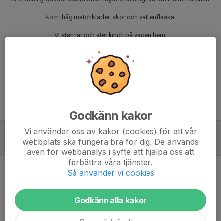
Kom ihåg matchkläder, skor och vattenflaska.
Vi stannar och äter lunch på vägen hem.
Kommentera om du kan köra och hur många platser ni har i bilen. Ange
också om du behöver skjuts.
För de ungdomar som åker med, men inte har en förälder som kör, utgår
en avgift på 6kr/mil. Pengarna kommer sedan att fördelas mellan de
föräldrar som körde (potten delas lika, oavsett antal spelare i bilen).
Hälsningar My
Godkänn kakor
Vi använder oss av kakor (cookies) för att vår
webbplats ska fungera bra för dig. De används
Referat
även för webbanalys i syfte att hjälpa oss att
förbättra våra tjänster.
Så använder vi cookies
Inget referat skrivet
Godkänn alla kakor