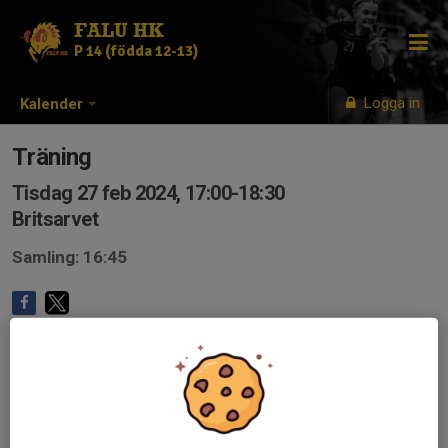
FALU HK
P 14 (födda 12-13)
Logga in
Kalender
Träning
Tisdag 27 feb 2024, 17:00-18:30
Britsarvet
Samling: 16:45