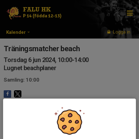
FALU HK
P 14 (födda 12-13)
Logga in
Kalender
Träningsmatcher beach
Torsdag 6 jun 2024, 10:00-14:00
Lugnet beachplaner
Samling: 10:00