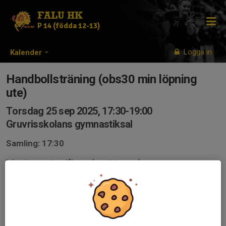
FALU HK
P 14 (födda 12-13)
Logga in
Kalender
Handbollsträning (obs30 min löpning
ute)
Torsdag 25 sep 2025, 17:30-19:00
Gruvrisskolans gymnastiksal
Samling: 17:30
Löpning runt golfbana (eget tempo)
Handboll inne 18:00-19:00