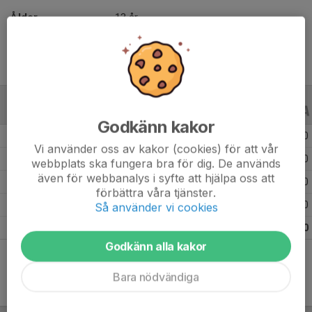
Ålder
13 år
ALLA SERIER
ALLA ÅR
Godkänn kakor
Säsongen 25/26
29
0
0
Vi använder oss av kakor (cookies) för att vår
Säsongen 24/25
24
0
0
webbplats ska fungera bra för dig. De används
även för webbanalys i syfte att hjälpa oss att
Säsongen 23/24
18
0
0
förbättra våra tjänster.
Säsongen 22/23
12
0
0
Så använder vi cookies
Totalt
83
0
0
Godkänn alla kakor
Bara nödvändiga