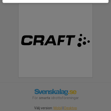
För
smarta
idrottsföreningar
Välj version:
Mobil
|
Desktop