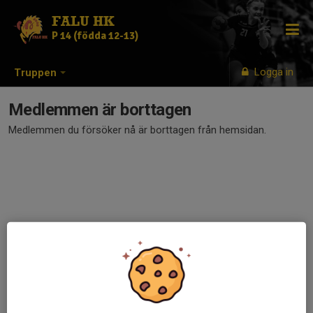
FALU HK
P 14 (födda 12-13)
Logga in
Truppen
Medlemmen är borttagen
Medlemmen du försöker nå är borttagen från hemsidan.