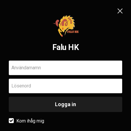
Falu HK
Användarnamn
Lösenord
Logga in
Kom ihåg mig