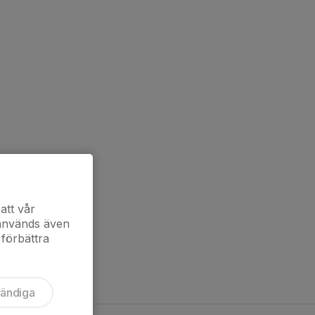
att vår
 används även
 förbättra
vändiga