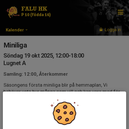
FALU HK
P 10 (födda 16)
Logga in
Kalender
Miniliga
Söndag 19 okt 2025, 12:00-18:00
Lugnet A
Samling: 12:00, Återkommer
Säsongens första miniliga blir på hemmaplan, Vi
behöver veta hur många som vill och kan vara med för
att veta hur många lag vi ska delta med.