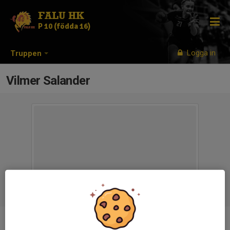
FALU HK
P 10 (födda 16)
Logga in
Truppen
Vilmer Salander
Position
-