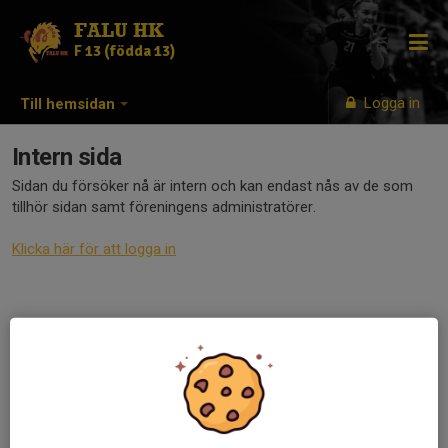
FALU HK
F 13 (födda 13)
Logga in
Till hemsidan
Intern sida
Sidan du försöker nå är intern och kan endast nås av de som
tillhör sidan samt föreningens administratörer.
Klicka här för att logga in