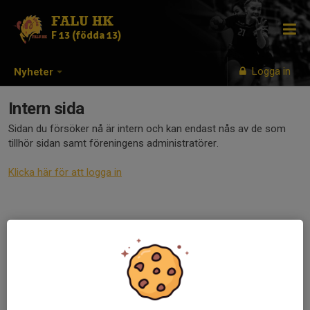
FALU HK
F 13 (födda 13)
Logga in
Nyheter
Intern sida
Sidan du försöker nå är intern och kan endast nås av de som
tillhör sidan samt föreningens administratörer.
Klicka här för att logga in