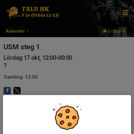
FALU HK
F 14 (födda 12-13)
Logga in
Kalender
USM steg 1
Lördag 17 okt, 12:00-00:00
?
Samling: 12:00