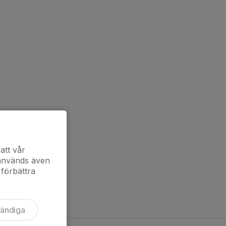
att vår
 används även
 förbättra
vändiga