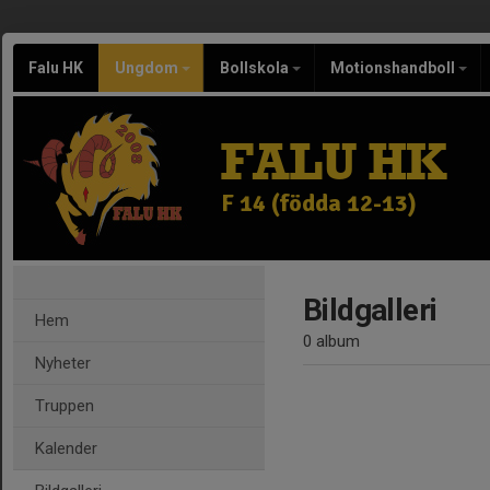
Falu HK
Ungdom
Bollskola
Motionshandboll
FALU HK
F 14 (födda 12-13)
Bildgalleri
Hem
0 album
Nyheter
Truppen
Kalender