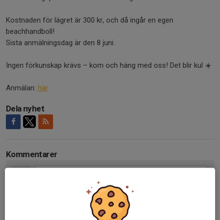
Kostnaden för lägret är 300 kr, och då ingår en egen
beachhandboll!
Sista anmälningsdag är den 8 juni.
Ingen förkunskap krävs – kom och häng med oss! Det blir kul ☀️
Anmälan:
här
Dela nyhet
Kommentarer
Tidigare nyheter