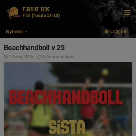
FALU HK
F 14 (födda 12-13)
Logga in
Nyheter
Beachhandboll v 25
14 maj 2025
0 kommentarer