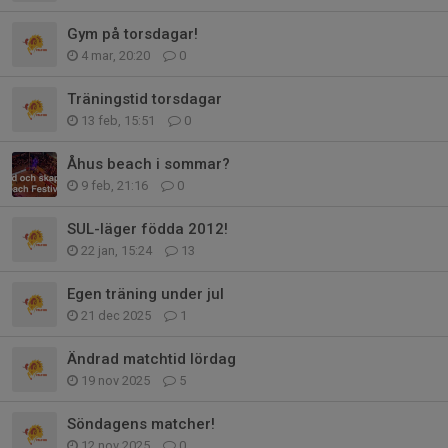
Gym på torsdagar!
4 mar, 20:20
0
Träningstid torsdagar
13 feb, 15:51
0
Åhus beach i sommar?
9 feb, 21:16
0
SUL-läger födda 2012!
22 jan, 15:24
13
Egen träning under jul
21 dec 2025
1
Ändrad matchtid lördag
19 nov 2025
5
Söndagens matcher!
12 nov 2025
0