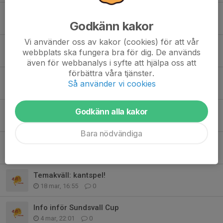
SUL - påminnelse
Godkänn kakor
Igår, 22:50
0
Vi använder oss av kakor (cookies) för att vår
Sommarträningsprogram F14 -26
webbplats ska fungera bra för dig. De används
16 jul, 11:28
0
även för webbanalys i syfte att hjälpa oss att
förbättra våra tjänster.
Viktig information ang Åhus beachhandbollsturnering
Så använder vi cookies
11 apr, 09:36
0
Godkänn alla kakor
Träningar framöver
6 apr, 11:38
0
Bara nödvändiga
Intresseanmälan Åhus beachhandbollsfestival 13-14 juli
18 mar, 17:46
0
Temakväll: kantspel!
18 mar, 16:55
0
Info inför Sundsvall Cup
4 mar, 22:01
0