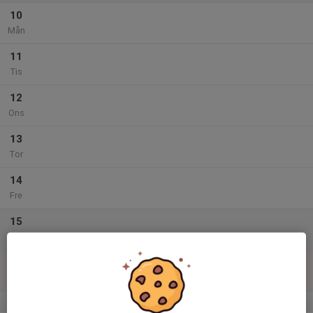
10
Mån
11
Tis
12
Ons
13
Tor
14
Fre
15
Lör
16
Sön
v.34