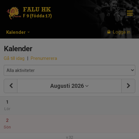
FALU HK
F 9 (födda 17)
Logga in
Kalender
Kalender
Gå till idag
|
Prenumerera
Augusti 2026
1
Lör
2
Sön
v.32