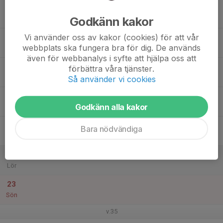
17
Godkänn kakor
Mån
Vi använder oss av kakor (cookies) för att vår
18
webbplats ska fungera bra för dig. De används
Tis
även för webbanalys i syfte att hjälpa oss att
19
förbättra våra tjänster.
Ons
Så använder vi cookies
20
Godkänn alla kakor
Tor
21
Bara nödvändiga
Fre
22
Lör
23
Sön
v.35