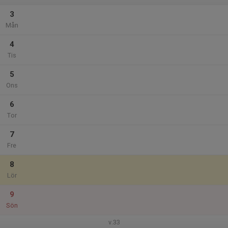
3
Mån
4
Tis
5
Ons
6
Tor
7
Fre
8
Lör
9
Sön
v.33