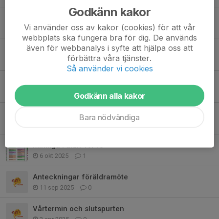
Godkänn kakor
Miniliga Gävle 22/2
Vi använder oss av kakor (cookies) för att vår
16 feb, 20:57
3
webbplats ska fungera bra för dig. De används
även för webbanalys i syfte att hjälpa oss att
Miniliga 31/1-26 Schema
förbättra våra tjänster.
29 jan, 12:53
0
Så använder vi cookies
Miniliga sön 30 nov
23 nov 2025
0
Godkänn alla kakor
Samling 11.20 miniliga
Bara nödvändiga
18 okt 2025
0
Miniliga Falun 19/10
6 okt 2025
1
Anteckningar föräldramöte
11 sep 2025
0
Vårtermin och slutspurten