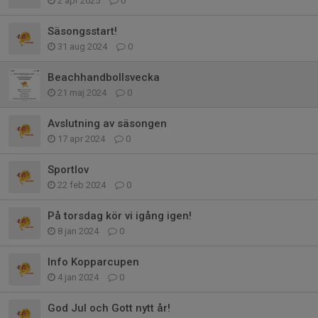
2 apr 2025
0
Säsongsstart!
31 aug 2024
0
Beachhandbollsvecka
21 maj 2024
0
Avslutning av säsongen
17 apr 2024
0
Sportlov
22 feb 2024
0
På torsdag kör vi igång igen!
8 jan 2024
0
Info Kopparcupen
4 jan 2024
0
God Jul och Gott nytt år!