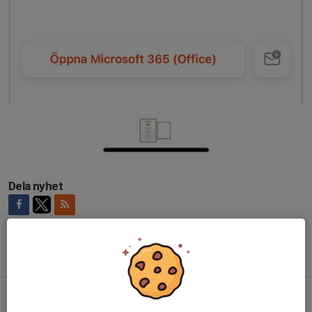
Dela nyhet
Tidigare nyheter
Sundsvall cup
12 mar, 21:27
0