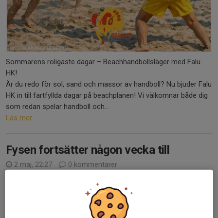
Sommarens roligaste dagar – Beachhandbollsläger med Falu
HK!
Är du redo för sol, sand och massor av handboll? Nu bjuder Falu
HK in till fartfyllda dagar på beachplanen! Vi välkomnar både dig
som redan spelar handboll och...
Läs mer
Fysen fortsätter någon vecka till
2 maj, 22:27
0 kommentarer
Hej på er alla glada!
Bra uppslutning och spelarna krigar på så vi fortsätter med
gemensamma fysträningen 2 veckor till i maj så utvärderar vi hur
intresset är och ser då om vi tar ett break eller fortsätter maj