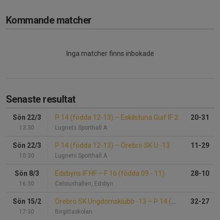
Kommande matcher
Inga matcher finns inbokade
Senaste resultat
Sön 22/3
P 14 (födda 12-13)
–
Eskilstuna Guif IF 2
20-31
13:30
Lugnets Sporthall A
Sön 22/3
P 14 (födda 12-13)
–
Örebro SK U -13
11-29
10:30
Lugnets Sporthall A
Sön 8/3
Edsbyns IF HF
–
F 16 (födda 09 - 11)
28-10
16:30
Celsiushallen, Edsbyn
Sön 15/2
Örebro SK Ungdomsklubb -13
–
P 14 (födda 12-13)
32-27
17:30
Birgittaskolan