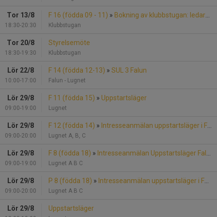
Tor 13/8
F 16 (födda 09 - 11)
»
Bokning av klubbstugan: ledarmöte F16
18:30-20:30
Klubbstugan
Tor 20/8
Styrelsemöte
18:30-19:30
Klubbstugan
Lör 22/8
F 14 (födda 12-13)
»
SUL 3 Falun
10:00-17:00
Falun - Lugnet
Lör 29/8
F 11 (födda 15)
»
Uppstartsläger
09:00-19:00
Lugnet
Lör 29/8
F 12 (födda 14)
»
Intresseanmälan uppstartsläger i Falun
09:00-20:00
Lugnet A, B, C
Lör 29/8
F 8 (födda 18)
»
Intresseanmälan Uppstartsläger Falun
09:00-19:00
Lugnet A B C
Lör 29/8
P 8 (födda 18)
»
Intresseanmälan uppstartsläger i Falun
09:00-20:00
Lugnet A B C
Lör 29/8
Uppstartsläger