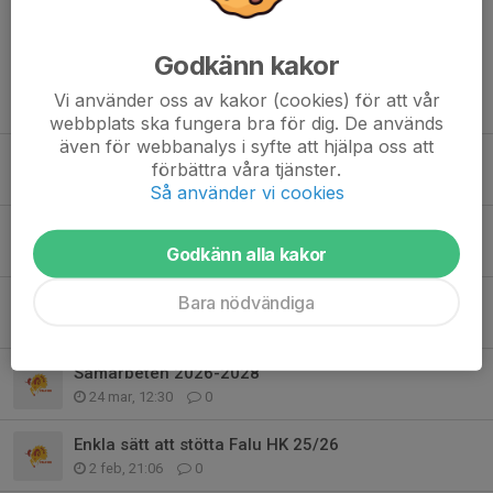
ut....
Läs mer
Godkänn kakor
Vi använder oss av kakor (cookies) för att vår
Fler nyheter
webbplats ska fungera bra för dig. De används
även för webbanalys i syfte att hjälpa oss att
Kallelse till årsmöte
förbättra våra tjänster.
13 apr, 10:34
0
Så använder vi cookies
Falu HK lirare på Final 4
Godkänn alla kakor
12 apr, 20:41
0
Bara nödvändiga
Enkätundersökningar
26 mar, 12:57
0
Samarbeten 2026-2028
24 mar, 12:30
0
Enkla sätt att stötta Falu HK 25/26
2 feb, 21:06
0