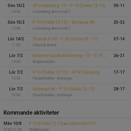
Sön 15/2
LIF Lindesberg -13
–
P 14 (födda 12-13)
30-11
14:00
Lindesberg Arena Hall 1
Sön 15/2
P 14 (födda 12-13)
–
Borlänge HK
25-32
12:00
Lindesberg Arena Hall 1
Lör 14/2
Strands IF Vit
–
F 16 (födda 09 - 11)
37-14
11:00
Oilquick Arena
Lör 7/2
Barkens Handbollsförening -13
–
P 14 (födda 12-13)
26-21
14:00
Birgittaskolan
Lör 7/2
P 14 (födda 12-13)
–
RP IF Linköping
17-17
13:30
Paradishallen - Borlänge
Lör 7/2
Borlänge HK
–
P 14 (födda 12-13)
28-17
10:00
Paradishallen - Borlänge
Kommande aktiviteter
Mån 10/8
F 14 (födda 12-13)
»
Ledarmöte F14
19:00-21:30
Klubbstugan