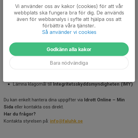
Vi använder oss av kakor (cookies) för att vår
Hur länge sparas dina uppgifter?
webbplats ska fungera bra för dig. De används
även för webbanalys i syfte att hjälpa oss att
Vi går igenom våra register varje år. Uppgifter som inte längre
förbättra våra tjänster.
behövs tas bort.
Så använder vi cookies
Dina rättigheter
Du har rätt att:
Godkänn alla kakor
Se vilka uppgifter vi har om dig
Bara nödvändiga
Få felaktiga uppgifter rättade eller raderade
Begränsa eller invända mot hur dina uppgifter används
Återkalla samtycke
Lämna klagomål till
Integritetsskyddsmyndigheten (IMY)
Du kan enkelt hantera dina uppgifter via
Idrott Online – Min
Sida
eller kontakta oss direkt.
Har du frågor?
Kontakta styrelsen på:
info@faluhk.se