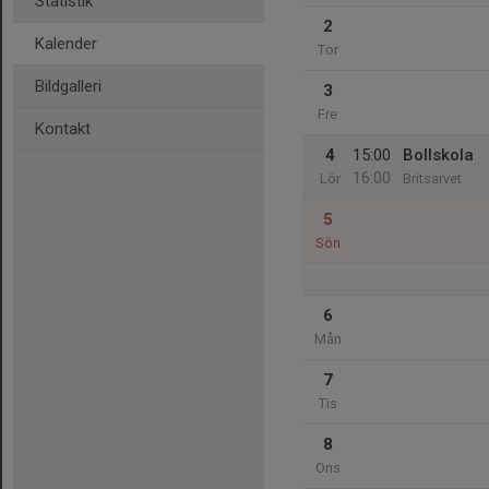
Statistik
2
Kalender
Tor
Bildgalleri
3
Fre
Kontakt
4
15:00
Bollskola
16:00
Lör
Britsarvet
5
Sön
6
Mån
7
Tis
8
Ons