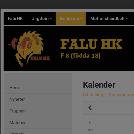
Falu HK
Ungdom
Bollskola
Motionshandboll
FALU HK
F 8 (födda 18)
Kalender
Hem
Gå till idag
|
Prenumerer
Nyheter
Truppen
Matcher
1
Ons