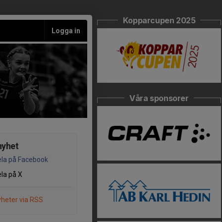
Kopparcupen 2025
Logga in
Våra sponsorer
nyhet
la på Facebook
la på X
heter via RSS