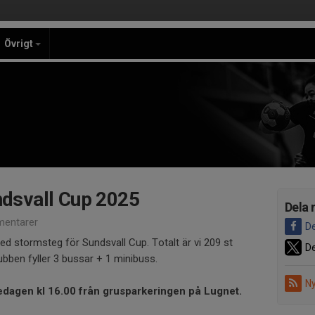
Övrigt
undsvall Cup 2025
Dela 
entarer
De
ed stormsteg för Sundsvall Cup. Totalt är vi 209 st
De
ubben fyller 3 bussar + 1 minibuss.
Ny
edagen kl 16.00 från grusparkeringen på Lugnet.