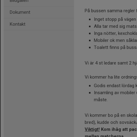
Bildgalleri
På bussen samma regler för
Dokument
Inget stopp på vägen 
Kontakt
Alla tar med sig matsä
Inga nötter, kexchokl
Mobiler ok men såkla
Toalett finns på bus
Vi är 4 st ledare samt 2 hj
Vi kommer ha lite ordningsr
Godis endast lördag k
Insamling av mobiler 
måste.
Vi kommer bo på en skola
bred), kudde och sovsäck/t
Viktigt!
Kom ihåg att pack
mellan matcherna.