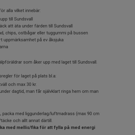
 alla vilket innebär:
upp till Sundsvall
ck att äta under färden till Sundsvall
ad, chips, ostbågar eller tuggummi på bussen
rt uppmärksamhet på ev åksjuka
sarna
älpföräldrar som åker upp med laget till Sundsvall.
egler för laget på plats bl.a:
väll och max 30 kr.
under dagtid, man får självklart ringa hem om man
, packa med liggunderlag/luftmadrass (max 90 cm
äcke och allt annat därtill.
a med mellis/fika för att fylla på med energi