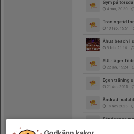
Gym på torsda
4 mar, 20:20
Träningstid to
13 feb, 15:51
Åhus beach i
9 feb, 21:16
SUL-läger föd
22 jan, 15:24
Egen träning u
21 dec 2025
Ändrad matcht
19 nov 2025
Söndagens ma
12 nov 2025
Godkänn kakor