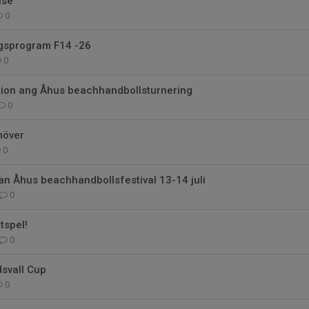
lse
0
gsprogram F14 -26
0
ation ang Åhus beachhandbollsturnering
0
möver
0
n Åhus beachhandbollsfestival 13-14 juli
0
tspel!
0
dsvall Cup
0