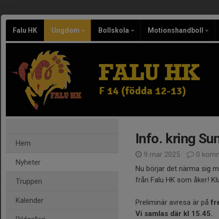
Falu HK
Ungdom
Bollskola
Motionshandboll
FALU HK
F 14 (födda 12-13)
Info. kring S
Hem
9 mar 2025
0 komm
Nyheter
Nu börjar det närma sig m
från Falu HK som åker! Kl
Truppen
Kalender
Preliminär avresa är på
fr
Vi samlas där kl 15.45.