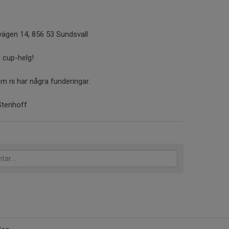
ägen 14, 856 53 Sundsvall
g cup-helg!
om ni har några funderingar.
Stenhoff