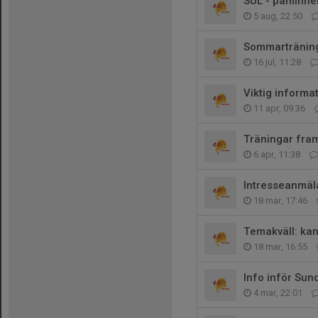
SUL - påminne
5 aug, 22:50
Sommartränin
16 jul, 11:28
Viktig inform
11 apr, 09:36
Träningar fra
6 apr, 11:38
Intresseanmäla
18 mar, 17:46
Temakväll: kan
18 mar, 16:55
Info inför Sun
4 mar, 22:01