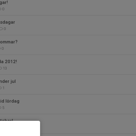
gar!
0
rsdagar
0
 sommar?
0
da 2012!
13
nder jul
1
id lördag
5
tcher!
0