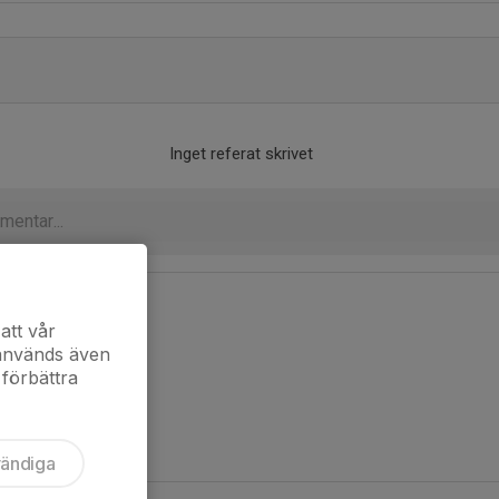
Inget referat skrivet
att vår
 används även
 förbättra
vändiga