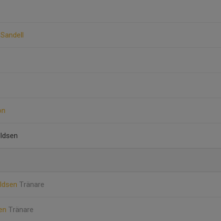
Sandell
on
ldsen
oldsen
Tränare
sen
Tränare