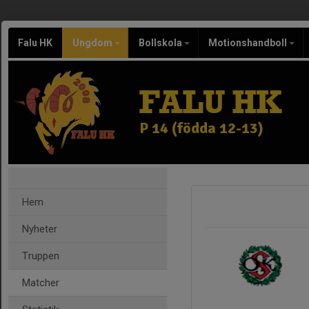
Falu HK
Ungdom
Bollskola
Motionshandboll
FALU HK
P 14 (födda 12-13)
Hem
Nyheter
Truppen
Matcher