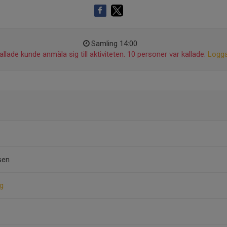
Samling 14:00
llade kunde anmäla sig till aktiviteten. 10 personer var kallade.
Logga
sen
g