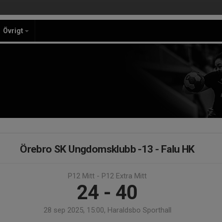
Övrigt
Örebro SK Ungdomsklubb -13 - Falu HK
P12 Mitt - P12 Extra Mitt
24 - 40
28 sep 2025, 15:00, Haraldsbo Sporthall