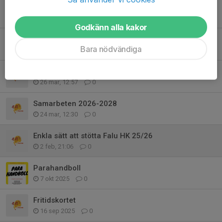
Kallelse till årsmöte
13 apr, 10:34
0
Godkänn alla kakor
Falu HK lirare på Final 4
Bara nödvändiga
12 apr, 20:41
0
Enkätundersökningar
26 mar, 12:57
0
Samarbeten 2026-2028
24 mar, 12:30
0
Enkla sätt att stötta Falu HK 25/26
2 feb, 21:06
0
Parahandboll
7 okt 2025
0
Fritidskortet
16 sep 2025
0