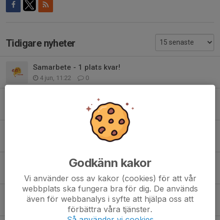
Tidigare nyheter
Samarbete - 1 plats kvar!
4 jun, 11:22
0
Uppstartsläger säsongen 26/27
22 maj, 16:34
0
Ingen fys onsdag! Ses nästa måndag!
11 maj, 21:24
0
Godkänn kakor
Beachhandbollsläger
10 maj, 11:55
0
Vi använder oss av kakor (cookies) för att vår
webbplats ska fungera bra för dig. De används
Fysen fortsätter någon vecka till
även för webbanalys i syfte att hjälpa oss att
2 maj, 22:27
0
förbättra våra tjänster.
Så använder vi cookies