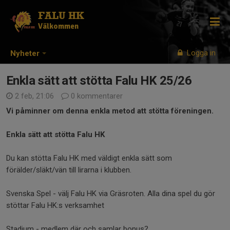
FALU HK
Välkommen
Logga in
Nyheter
Enkla sätt att stötta Falu HK 25/26
2 feb, 21:06
0 kommentarer
Vi påminner om denna enkla metod att stötta föreningen.
Enkla sätt att stötta Falu HK
Du kan stötta Falu HK med väldigt enkla sätt som
förälder/släkt/vän till lirarna i klubben.
Svenska Spel - välj Falu HK via Gräsroten. Alla dina spel du gör
stöttar Falu HK:s verksamhet
Stadium - medlem där och samlar bonus?