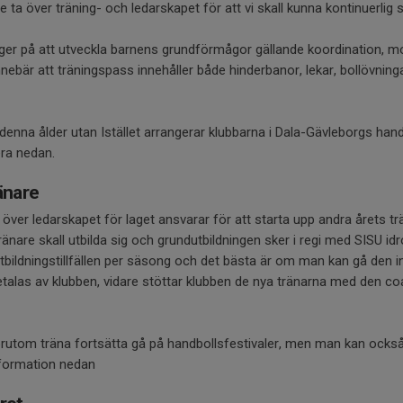
ta över träning- och ledarskapet för att vi skall kunna kontinuerlig s
er på att utveckla barnens grundförmågor gällande koordination, mo
ebär att träningspass innehåller både hinderbanor, lekar, bollövnin
 denna ålder utan Istället arrangerar klubbarna i Dala-Gävleborgs han
era nedan.
änare
 över ledarskapet för laget ansvarar för att starta upp andra årets tr
ränare skall utbilda sig och grundutbildningen sker i regi med SISU id
 utbildningstillfällen per säsong och det bästa är om man kan gå den
 betalas av klubben, vidare stöttar klubben de nya tränarna med den c
rutom träna fortsätta gå på handbollsfestivaler, men man kan också
information nedan