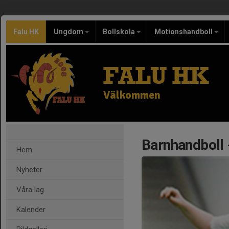
Falu HK
Ungdom
Bollskola
Motionshandboll
FALU HK
Välkommen
Barnhandboll -
Hem
Nyheter
Våra lag
Kalender