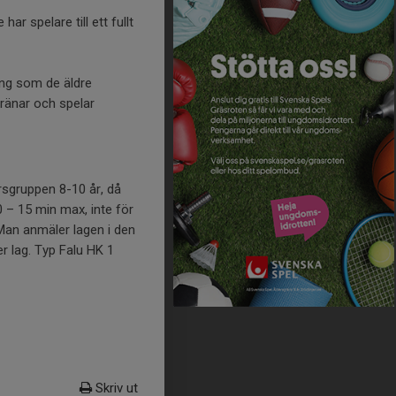
r spelare till ett fullt
ing som de äldre
tränar och spelar
ersgruppen 8-10 år, då
 – 15 min max, inte för
 Man anmäler lagen i den
r lag. Typ Falu HK 1
Skriv ut