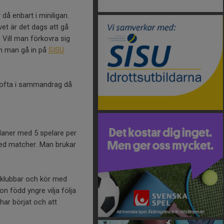
då enbart i miniligan.
et är det dags att gå
 Vill man förkovra sig
an man gå in på
SISU
s ofta i sammandrag då
planer med 5 spelare per
ed matcher. Man brukar
a klubbar och kör med
on född yngre vilja följa
har börjat och att