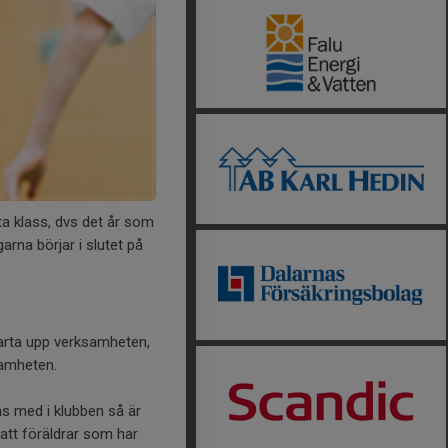
ta klass, dvs det år som
garna börjar i slutet på
starta upp verksamheten,
samheten.
ns med i klubben så är
r att föräldrar som har