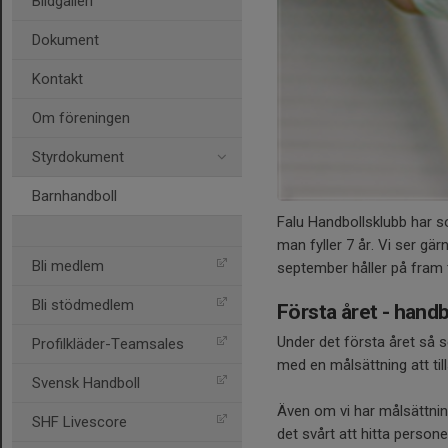
Bildgalleri
Dokument
Kontakt
Om föreningen
Styrdokument
Barnhandboll
Falu Handbollsklubb har s
man fyller 7 år. Vi ser gär
Bli medlem
september håller på fram ti
Bli stödmedlem
Första året - hand
Under det första året så s
Profilkläder-Teamsales
med en målsättning att til
Svensk Handboll
Även om vi har målsättnin
SHF Livescore
det svårt att hitta persone