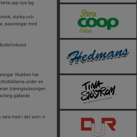
tarta upp nya lag.
torik, styrka och
gar, passningar med
dbollsförbund
äningar. Klubben har
rottutbildarna under en
 innan träningssäsongen
oaching gällande
 vara med i det som vi