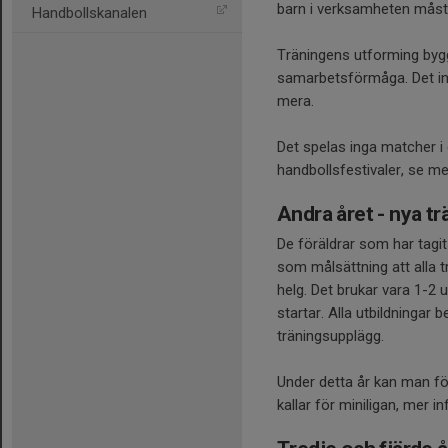
barn i verksamheten måste 
Handbollskanalen
Träningens utforming bygg
samarbetsförmåga. Det inn
mera.
Det spelas inga matcher i
handbollsfestivaler, se m
Andra året - nya tr
De föräldrar som har tagit
som målsättning att alla t
helg. Det brukar vara 1-2
startar. Alla utbildningar
träningsupplägg.
Under detta år kan man fö
kallar för miniligan, mer 