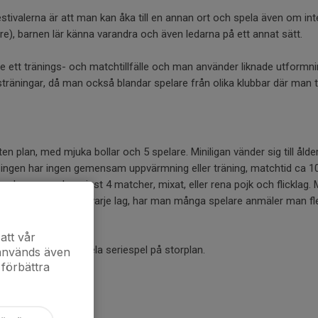
ivalerna är att man kan åka till en annan ort och spela även om inte ha
re), barnen lär känna varandra och även ledarna på ett annat sätt.
de ett tränings- och matchtillfälle och man använder liknade utformn
träningar, då man också blandar spelare från olika klubbar där man 
ten plan, med mjuka bollar och 5 spelare. Miniligan vänder sig till åld
ingen har ingen gemensam uppvärmning eller träning, matchtid ca 10
och man spelar minst 4 matcher, mixat, eller rena pojk och flicklag.
e. Minst 5 spelare i varje lag, har man många spelare anmäler man fle
att vår
så kan man börja spela seriespel på storplan.
 används även
 förbättra