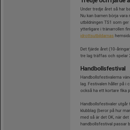
Tredje och fjärde å
Under tredje året så har b
Nu kan barnen börja vara 
utbildningen TS1 som ger 
ytterligare i tränarrollen
idrottsutbildarnas
hemsida
Det fjärde året (10-åring
tre lag träffas och spelar
Handbollsfestival
Handbollsfestivalerna vän
lag. Festivalen håller p
också ha ett kortare fika p
Handbollsfestivaler utgår 
klubblag (beror på hur man 
med så är det OK, när det 
handbollsfestival passar b