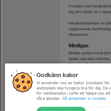
Fördelen med Handbollsfest
lag (dvs mindre än 5 spela
Handbollsfestivaler är bå
ungdomarnas distriktslags
tillsammans.
Miniligan
Miniliga spelas också på li
spelar man bara matcher, 
lång tid mellan matcherna 
ålder man har flest spelar
Godkänn kakor
och 2.
Vi använder oss av kakor (cookies) för 
Från det år man fyller 10 
webbplats ska fungera bra för dig. De
för webbanalys i syfte att hjälpa oss att
våra tjänster.
Så använder vi cookies