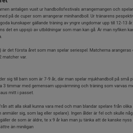
ret
arnen antaligen vuxit ur handbollsfestivals arrangemangen och spelar 
med på de cuper som arrangerar minihandboll. Ur tränarens pespektiv
goda kunskaper gällande träning av yngre ungdomar upp till 12-13 år.
 finns det en uppsjö av utbildningar som man kan gå. Är man nyfiken k
.
ar) är det första året som man spelar seriespel. Matcherna arangera
 2 matcher var.
der sig till barn som är 7-9 år, där man spelar mjukhandboll på små 
å i ca 3 timmar med gemensam uppvärmning och träning som varvas m
aus mitt i passet.
från att alla skall kunna vara med och man blandar spelare från olik
anmäler sig, som lag eller spelare). Ingen ålder är fel och skulle någ
gäller de som är äldre, te x 9 år kan man ju tänka att de kanske nyss 
ättre än miniligan